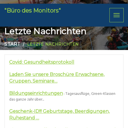
"Büro des Monitors"
Toggl
naviga
Letzte Nachrichten
START
LETZTE NACHRICHTEN
Covid: Gesundheitsprotokoll
Laden Sie unsere Broschüre Erwachsene,
Gruppen, Seminare…
Bildungseinrichtungen
: Tagesausflüge, Green-Klassen
das ganze Jahr über...
Geschenk-ID!!! Geburtstage, Beerdigungen,
Ruhestand …