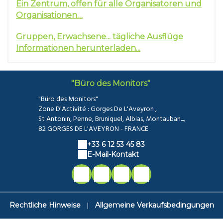
Ein Zentrum, offen für alle
Organisatoren und
Organisationen…
Gruppen, Erwachsene... tägliche Ausflüge
Informationen herunterladen...
"Büro des Monitors"
"Büro des Monitors"
Zone D'Activité : Gorges De L'Aveyron ,
St Antonin, Penne, Bruniquel, Albias, Montauban...,
82 GORGES DE L'AVEYRON - FRANCE
+33 6 12 53 45 83
E-Mail-Kontakt
|
Rechtliche Hinweise
Allgemeine Verkaufsbedingungen