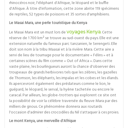
rhinocéros noir, l'éléphant d'Afrique, le léopard et le buffle
d'Afrique. À titre d'information, cette zone abrite 119 spécimens
de reptiles, 52 types de poissons et 35 sortes d'amphibiens.
Le Masai Mara, une perle touristique du Kenya
Le Masai Mara est un must lors de
voyages Kenya
. Cette
réserve de 1 700 km² se trouve au sud-ouest du pays. Elle est une
extension naturelle du fameux parc tanzanien, le Serengeti. Elle
doit son nom à la tribu Maasaï et à la rivière Mara. Cette aire a
servi de lieu de tournage pour le documentaire « Félins » et à
certaines scènes du film comme « Out of Africa ». Dans cette
vaste plaine, les bourlingueurs auront la chance d'observer des
troupeaux de grands herbivores tels que les zèbres, les gazelles
de Thomson, les éléphants, les impalas et les cobes et les élands.
Ils apercevront également des prédateurs comme le lion, le
guépard, le léopard, le serval, la hyène tachetée ou encore le
caracal. Par ailleurs, les globe-trotters qui explorent ce site ont
la possibilité de voir la célèbre traversée du fleuve Mara par des
milliers de gnous. Ce phénomène donnera aux routards
l'occasion d'admirer des crocodiles du Nil s'attaquer à ces proies.
Le mont Kenya, une merveille d'Afrique