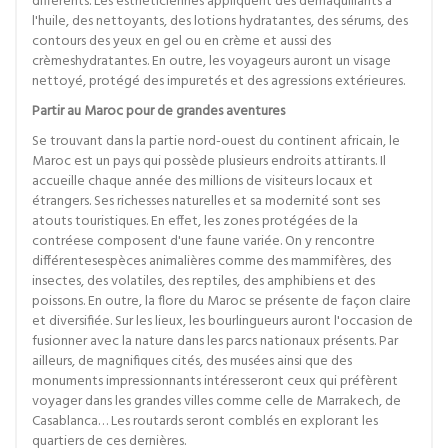
différents. Les esthéticiennes appliquent des démaquillants à
l'huile, des nettoyants, des lotions hydratantes, des sérums, des
contours des yeux en gel ou en crème et aussi des
crèmeshydratantes. En outre, les voyageurs auront un visage
nettoyé, protégé des impuretés et des agressions extérieures.
Partir au Maroc pour de grandes aventures
Se trouvant dans la partie nord-ouest du continent africain, le
Maroc est un pays qui possède plusieurs endroits attirants. Il
accueille chaque année des millions de visiteurs locaux et
étrangers. Ses richesses naturelles et sa modernité sont ses
atouts touristiques. En effet, les zones protégées de la
contréese composent d'une faune variée. On y rencontre
différentesespèces animalières comme des mammifères, des
insectes, des volatiles, des reptiles, des amphibiens et des
poissons. En outre, la flore du Maroc se présente de façon claire
et diversifiée. Sur les lieux, les bourlingueurs auront l'occasion de
fusionner avec la nature dans les parcs nationaux présents. Par
ailleurs, de magnifiques cités, des musées ainsi que des
monuments impressionnants intéresseront ceux qui préfèrent
voyager dans les grandes villes comme celle de Marrakech, de
Casablanca… Les routards seront comblés en explorant les
quartiers de ces dernières.