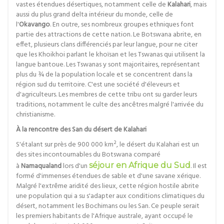
vastes étendues désertiques, notamment celle de
Kalahari
, mais
aussi du plus grand delta intérieur du monde, celle de
l'
Okavango
. En outre, ses nombreux groupes ethniques font
partie des attractions de cette nation. Le Botswana abrite, en
effet, plusieurs clans différenciés par leur langue, pour ne citer
que les Khoikhoi parlant le khoïsan et les Tswanas qui utilisent la
langue bantoue. Les Tswanas y sont majoritaires, représentant
plus du ¾ de la population locale et se concentrent dans la
région sud du territoire. C'est une société d'éleveurs et
d'agriculteurs. Les membres de cette tribu ont su garder leurs
traditions, notamment le culte des ancêtres malgré l'arrivée du
christianisme.
À la rencontre des San du désert de Kalahari
S'étalant sur près de 900 000 km², le désert du Kalahari est un
des sites incontournables du Botswana comparé
à
Namaqualand
lors d'un
séjour en Afrique du Sud
. Il est
formé d'immenses étendues de sable et d'une savane xérique.
Malgré l'extrême aridité des lieux, cette région hostile abrite
une population qui a su s'adapter aux conditions climatiques du
désert, notamment les Bochimans ou les San. Ce peuple serait
les premiers habitants de l'Afrique australe, ayant occupé le