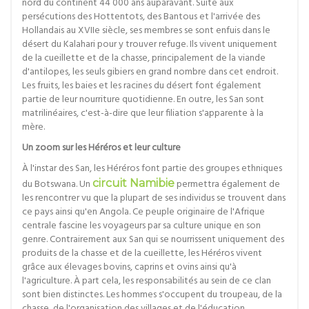
nord du continent 44 000 ans auparavant. Suite aux
persécutions des Hottentots, des Bantous et l'arrivée des
Hollandais au XVIIe siècle, ses membres se sont enfuis dans le
désert du Kalahari pour y trouver refuge. Ils vivent uniquement
de la cueillette et de la chasse, principalement de la viande
d'antilopes, les seuls gibiers en grand nombre dans cet endroit.
Les fruits, les baies et les racines du désert font également
partie de leur nourriture quotidienne. En outre, les San sont
matrilinéaires, c'est-à-dire que leur filiation s'apparente à la
mère.
Un zoom sur les Héréros et leur culture
À l'instar des San, les Héréros font partie des groupes ethniques
du Botswana. Un
circuit Namibie
permettra également de
les rencontrer vu que la plupart de ses individus se trouvent dans
ce pays ainsi qu'en Angola. Ce peuple originaire de l'Afrique
centrale fascine les voyageurs par sa culture unique en son
genre. Contrairement aux San qui se nourrissent uniquement des
produits de la chasse et de la cueillette, les Héréros vivent
grâce aux élevages bovins, caprins et ovins ainsi qu'à
l'agriculture. À part cela, les responsabilités au sein de ce clan
sont bien distinctes. Les hommes s'occupent du troupeau, de la
chasse, de l'organisation des villages et de l'éducation