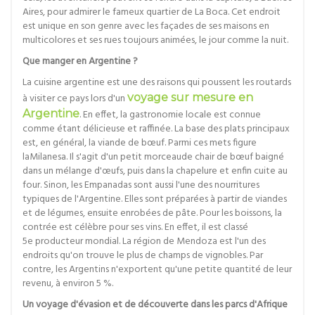
Aires, pour admirer le fameux quartier de La Boca. Cet endroit
est unique en son genre avec les façades de ses maisons en
multicolores et ses rues toujours animées, le jour comme la nuit.
Que manger en Argentine ?
La cuisine argentine est une des raisons qui poussent les routards
à visiter ce pays lors d'un
voyage sur mesure en
Argentine
. En effet, la gastronomie locale est connue
comme étant délicieuse et raffinée. La base des plats principaux
est, en général, la viande de bœuf. Parmi ces mets figure
laMilanesa. Il s'agit d'un petit morceaude chair de bœuf baigné
dans un mélange d'œufs, puis dans la chapelure et enfin cuite au
four. Sinon, les Empanadas sont aussi l'une des nourritures
typiques de l'Argentine. Elles sont préparées à partir de viandes
et de légumes, ensuite enrobées de pâte. Pour les boissons, la
contrée est célèbre pour ses vins. En effet, il est classé
5e producteur mondial. La région de Mendoza est l'un des
endroits qu'on trouve le plus de champs de vignobles. Par
contre, les Argentins n'exportent qu'une petite quantité de leur
revenu, à environ 5 %.
Un voyage d'évasion et de découverte dans les parcs d'Afrique