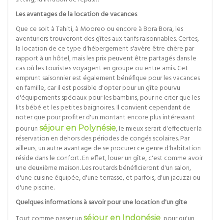
Les avantages de la location de vacances
Que ce soit à Tahiti, à Mooreo ou encore à Bora Bora, les
aventuriers trouveront des gîtes aux tarifs raisonnables. Certes,
la location de ce type d'hébergement s'avère être chère par
rapport à un hôtel, mais les prix peuvent être partagés dans le
cas où les touristes voyagent en groupe ou entre amis. Cet
emprunt saisonnier est également bénéfique pour les vacances
en famille, car il est possible d'opter pour un gîte pourvu
d'équipements spéciaux pour les bambins, pour ne citer que les
lits bébé et les petites baignoires. Il convient cependant de
noter que pour profiter d'un montant encore plus intéressant
pour un
séjour en Polynésie
, le mieux serait d'effectuer la
réservation en dehors des périodes de congés scolaires. Par
ailleurs, un autre avantage de se procurer ce genre d'habitation
réside dans le confort. En effet, louer un gîte, c'est comme avoir
une deuxième maison. Les routards bénéficieront d'un salon,
d'une cuisine équipée, d'une terrasse, et parfois, d'un jacuzzi ou
d'une piscine.
Quelques informations à savoir pour une location d'un gîte
Tout comme passer un
séjour en Indonésie
, pour qu'un