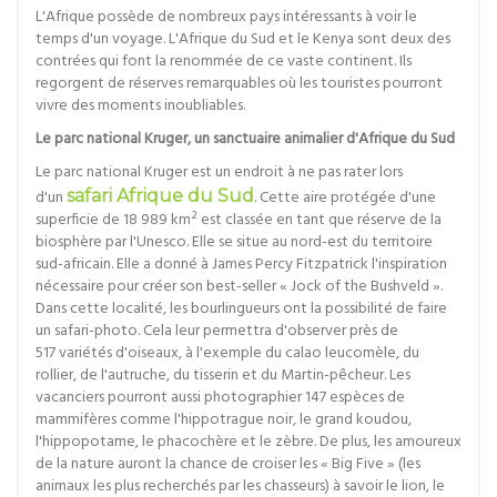
L'Afrique possède de nombreux pays intéressants à voir le
temps d'un voyage. L'Afrique du Sud et le Kenya sont deux des
contrées qui font la renommée de ce vaste continent. Ils
regorgent de réserves remarquables où les touristes pourront
vivre des moments inoubliables.
Le parc national Kruger, un sanctuaire animalier d'Afrique du Sud
Le parc national Kruger est un endroit à ne pas rater lors
d'un
safari Afrique du Sud
. Cette aire protégée d'une
superficie de 18 989 km² est classée en tant que réserve de la
biosphère par l'Unesco. Elle se situe au nord-est du territoire
sud-africain. Elle a donné à James Percy Fitzpatrick l'inspiration
nécessaire pour créer son best-seller « Jock of the Bushveld ».
Dans cette localité, les bourlingueurs ont la possibilité de faire
un safari-photo. Cela leur permettra d'observer près de
517 variétés d'oiseaux, à l'exemple du calao leucomèle, du
rollier, de l'autruche, du tisserin et du Martin-pêcheur. Les
vacanciers pourront aussi photographier 147 espèces de
mammifères comme l'hippotrague noir, le grand koudou,
l'hippopotame, le phacochère et le zèbre. De plus, les amoureux
de la nature auront la chance de croiser les « Big Five » (les
animaux les plus recherchés par les chasseurs) à savoir le lion, le