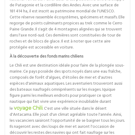
de Patagonie et la cordillère des Andes. Avec une surface de
181 414 ha, il est inscrit au patrimoine mondial de l'UNESCO.
Cette réserve rassemble écosystèmes, spécimens et massifs. Elle
regorge de points culminants propices au trek comme le Cerro
Paine Grande. Il s'agit de 4 montagnes alignées qui se trouvent
dans l'axe nord-sud. Ces dernières sont constituées de tour de
roches et de blocs de glace. Il est à noter que cette aire
protégée est accessible en voiture.
À la découverte des fonds marins chiliens
Le Chili est une destination idéale pour faire de la plongée sous-
marine. Ce pays possède des spots noyés dans une eau fraîche,
composés de forêt d'algues, d'étoiles de mer et d'autres
espèces d'animaux aquatiques. Les aventuriers trouveront aussi
des bateaux naufragés omniprésents sur les rivages. Iquique
figure parmi les meilleurs endroits pour pratiquer ce sport
nautique qui fait vivre une expérience inoubliable durant
le
voyage Chili
. C'est une ville située dans le désert
d'Antacama. Elle jouit d'un climat agréable toute l'année. Ainsi,
les vacanciers saisiront l'opportunité de se baigner tous les jours.
Ils nageront avec des loups de mer et auront l'occasion de
découvrir les restes des navires qui ont fait naufrage sur les