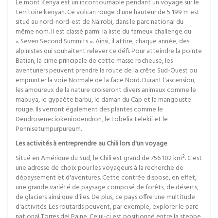
Le mont Kenya est un incontournable pendant un voyage sur le
territoire kenyan. Ce volcan rouge d'une hauteur de 5 199 m est
situé au nord-nord-est de Nairobi, dans le parc national du
même nom. Il est classé parmi la liste du fameux challenge du
« Seven Second Summits ». Ainsi, il attire, chaque année, des
alpinistes qui souhaitent relever ce défi. Pour atteindre la pointe
Batian, la cime principale de cette masse rocheuse, les
aventuriers peuvent prendre la route de la crête Sud-Ouest ou
emprunter la voie Normale de la face Nord. Durant l'ascension,
les amoureux de la nature croiseront divers animaux comme le
mabuya, le gypaète barbu, le daman du Cap et la mangouste
rouge. Ils verront également des plantes comme le
Dendroseneciokeniodendron, le Lobelia telekii et le
Pennisetumpurpureum.
Les activités à entreprendre au Chili lors d'un voyage
Situé en Amérique du Sud, le Chili est grand de 756 102 km². C'est
une adresse de choix pour les voyageurs à la recherche de
dépaysement et d'aventures. Cette contrée dispose, en effet,
une grande variété de paysage composé de forêts, de déserts,
de glaciers ainsi que d'îles. De plus, ce pays offre une multitude
d'activités. Les routards peuvent, par exemple, explorer le parc
national Torres del Paine. Celui-ci est positionné entre la steppe