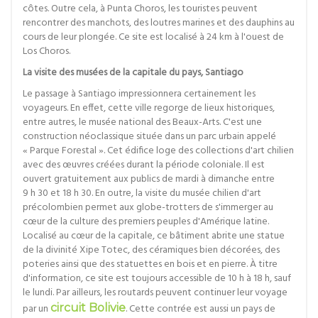
côtes. Outre cela, à Punta Choros, les touristes peuvent
rencontrer des manchots, des loutres marines et des dauphins au
cours de leur plongée. Ce site est localisé à 24 km à l'ouest de
Los Choros.
La visite des musées de la capitale du pays, Santiago
Le passage à Santiago impressionnera certainement les
voyageurs. En effet, cette ville regorge de lieux historiques,
entre autres, le musée national des Beaux-Arts. C'est une
construction néoclassique située dans un parc urbain appelé
« Parque Forestal ». Cet édifice loge des collections d'art chilien
avec des œuvres créées durant la période coloniale. Il est
ouvert gratuitement aux publics de mardi à dimanche entre
9 h 30 et 18 h 30. En outre, la visite du musée chilien d'art
précolombien permet aux globe-trotters de s'immerger au
cœur de la culture des premiers peuples d'Amérique latine.
Localisé au cœur de la capitale, ce bâtiment abrite une statue
de la divinité Xipe Totec, des céramiques bien décorées, des
poteries ainsi que des statuettes en bois et en pierre. À titre
d'information, ce site est toujours accessible de 10 h à 18 h, sauf
le lundi. Par ailleurs, les routards peuvent continuer leur voyage
par un
circuit Bolivie
. Cette contrée est aussi un pays de