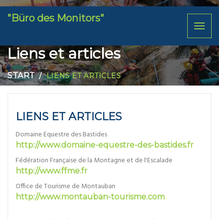
"Büro des Monitors"
Toggl
naviga
Liens et articles
START
LIENS ET ARTICLES
LIENS ET ARTICLES
Domaine Equestre des Bastides
http://www.domaine-equestre-des-bastides.fr
Fédération Française de la Montagne et de l'Escalade
http://www.ffme.fr
Office de Tourisme de Montauban
http://www.montauban-tourisme.com