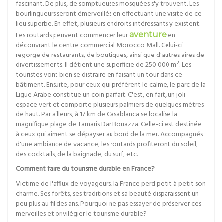
fascinant. De plus, de somptueuses mosquées s'y trouvent. Les
bourlingueurs seront émerveillés en effectuant une visite de ce
lieu superbe. En effet, plusieurs endroits intéressants y existent.
Les routards peuvent commencer leur
aventure
en
découvrant le centre commercial Morocco Mall. Celui-ci
regorge de restaurants, de boutiques, ainsi que d'autres aires de
divertissements. Il détient une superficie de 250 000 m². Les
touristes vont bien se distraire en faisant un tour dans ce
bâtiment. Ensuite, pour ceux qui préfèrent le calme, le parc de la
Ligue Arabe constitue un coin parfait. C'est, en fait, un joli
espace vert et comporte plusieurs palmiers de quelques mètres
de haut. Par ailleurs, à 17 km de Casablanca se localise la
magnifique plage de Tamaris Dar Bouazza. Celle-ci est destinée
à ceux qui aiment se dépayser au bord de la mer. Accompagnés
d'une ambiance de vacance, les routards profiteront du soleil,
des cocktails, de la baignade, du surf, etc.
Comment faire du tourisme durable en France?
Victime de l'afflux de voyageurs, la France perd petit à petit son
charme. Ses forêts, ses traditions et sa beauté disparaissent un
peu plus au fil des ans. Pourquoi ne pas essayer de préserver ces
merveilles et privilégier le tourisme durable?