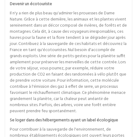
Devenir un écotouriste
Il n'y a rien de plus beau qu'admirer les prouesses de Dame
Nature. Grâce à cette dernière, les animaux et les plantes vivent
sereinement dans un décor composé de rivières, de forêts et de
montagnes. Cela dit, à cause des voyageurs irresponsables, ces
havres pour la faune et la flore tendent à se dégrader jour après
jour. Contribuez à la sauvegarde de ces habitats et découvrez la
France en tant qu'écotouristes. Nul besoin d'accomplir de
grands exploits. Une série de petits gestes pour la planète suffit
amplement pour préserver les merveilles de cette contrée. Lors
de votre séjour, vous pourrez, par exemple, réduire votre
production de CO2 en faisant des randonnées à vélo plutôt que
de prendre votre voiture. Pour information, cette molécule
contribue à l'émission des gaz à effet de serre, un processus
favorisant le réchauffement climatique. Ce phénomène menace
grandement la planète, car la chaleur peut anéantir de
nombreux sites. Parfois, des arbres, voire une forêt entière
peuvent prendre feu spontanément.
Se loger dans des hébergements ayant un label écologique
Pour contribuer à la sauvegarde de l'environnement, de
nombreux établissements écologiques ont ouvert leurs portes