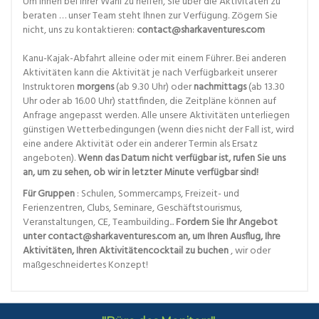
Um Ihnen bei Ihrer Wahl zu helfen, Sie über die Aktivitäten zu
beraten … unser Team steht Ihnen zur Verfügung. Zögern Sie
nicht, uns zu kontaktieren:
contact@sharkaventures.com
Kanu-Kajak-Abfahrt alleine oder mit einem Führer. Bei anderen
Aktivitäten kann die Aktivität je nach Verfügbarkeit unserer
Instruktoren
morgens
(ab 9.30 Uhr) oder
nachmittags
(ab 13.30
Uhr oder ab 16.00 Uhr) stattfinden, die Zeitpläne können auf
Anfrage angepasst werden. Alle unsere Aktivitäten unterliegen
günstigen Wetterbedingungen (wenn dies nicht der Fall ist, wird
eine andere Aktivität oder ein anderer Termin als Ersatz
angeboten).
Wenn das Datum nicht verfügbar ist, rufen Sie uns
an, um zu sehen, ob wir in letzter Minute verfügbar sind!
Für Gruppen
: Schulen, Sommercamps, Freizeit- und
Ferienzentren, Clubs, Seminare, Geschäftstourismus,
Veranstaltungen, CE, Teambuilding...
Fordern Sie Ihr Angebot
unter contact@sharkaventures.com an, um Ihren Ausflug, Ihre
Aktivitäten, Ihren Aktivitätencocktail zu buchen
, wir oder
maßgeschneidertes Konzept!