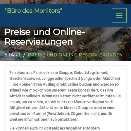
"Büro des Monitors"
Toggl
naviga
Preise und Online-
Reservierungen
START
PREISE UND ONLINE-RESERVIERUNGEN
Einzelperson, Familie, kleine Gruppe, Geburtstagsformel,
Geschenkausweis, Junggesellenabschied (Junge oder Mädchen)
… Sie können Ihren Ausflug direkt online buchen und werden so
schnell wie möglich von unserem Team kontaktiert, das Ihre
Aktivität validiert.
Wenn das Datum nicht verfügbar ist, rufen Sie
uns an, um zu sehen, ob wir in letzter Minute verfügbar sind!
Möglichkeit von Aktivitäten in kleinen Gruppen oder in einer
privatisierten Formel (Privatlehrer). Zögern Sie nicht, uns für
weitere Informationen zu kontaktieren.
Sie können auch Ihr kostenloses Angebot anfordern