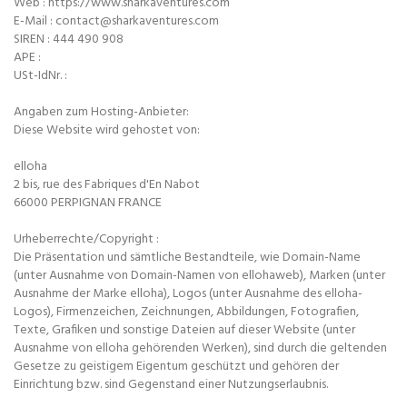
Web : https://www.sharkaventures.com
E-Mail : contact@sharkaventures.com
SIREN : 444 490 908
APE :
USt-IdNr. :
Angaben zum Hosting-Anbieter:
Diese Website wird gehostet von:
elloha
2 bis, rue des Fabriques d'En Nabot
66000 PERPIGNAN FRANCE
Urheberrechte/Copyright :
Die Präsentation und sämtliche Bestandteile, wie Domain-Name
(unter Ausnahme von Domain-Namen von ellohaweb), Marken (unter
Ausnahme der Marke elloha), Logos (unter Ausnahme des elloha-
Logos), Firmenzeichen, Zeichnungen, Abbildungen, Fotografien,
Texte, Grafiken und sonstige Dateien auf dieser Website (unter
Ausnahme von elloha gehörenden Werken), sind durch die geltenden
Gesetze zu geistigem Eigentum geschützt und gehören der
Einrichtung bzw. sind Gegenstand einer Nutzungserlaubnis.