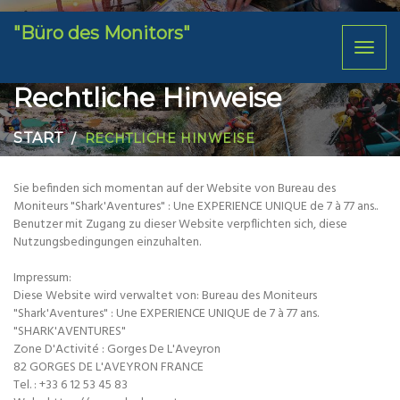
"Büro des Monitors"
Toggl
naviga
Rechtliche Hinweise
START
RECHTLICHE HINWEISE
Sie befinden sich momentan auf der Website von Bureau des
Moniteurs "Shark'Aventures" : Une EXPERIENCE UNIQUE de 7 à 77 ans..
Benutzer mit Zugang zu dieser Website verpflichten sich, diese
Nutzungsbedingungen einzuhalten.
Impressum:
Diese Website wird verwaltet von: Bureau des Moniteurs
"Shark'Aventures" : Une EXPERIENCE UNIQUE de 7 à 77 ans.
"SHARK'AVENTURES"
Zone D'Activité : Gorges De L'Aveyron
82 GORGES DE L'AVEYRON FRANCE
Tel. : +33 6 12 53 45 83