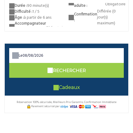
Obligatoire
adulte :
Durée :
90 minute(s)
Différée (0
Difficulté :
1 / 5
Confirmation
jour(s)
Âge :
à partir de 6 ans
:
maximum)
Accompagnateur
Le
RECHERCHER
Cadeaux
Réservation 100% sécurisée, Meilleurs Prix Garantis, Confirmation Immédiate
Paiement sécurisé par