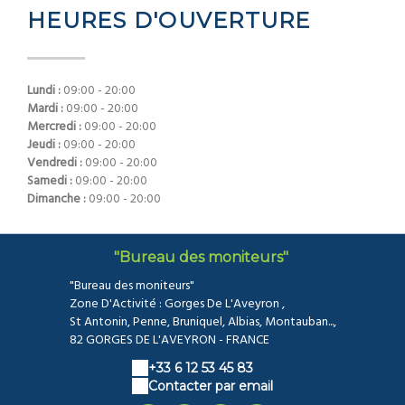
HEURES D'OUVERTURE
Lundi :
09:00 - 20:00
Mardi :
09:00 - 20:00
Mercredi :
09:00 - 20:00
Jeudi :
09:00 - 20:00
Vendredi :
09:00 - 20:00
Samedi :
09:00 - 20:00
Dimanche :
09:00 - 20:00
"Bureau des moniteurs"
"Bureau des moniteurs"
Zone D'Activité : Gorges De L'Aveyron ,
St Antonin, Penne, Bruniquel, Albias, Montauban...,
82 GORGES DE L'AVEYRON - FRANCE
+33 6 12 53 45 83
Contacter par email