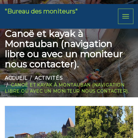
"Bureau des moniteurs"
Toggl
naviga
Canoë et kayak à
Montauban (navigation
libre ou avec un moniteur
nous contacter).
ACCUEIL
ACTIVITÉS
CANOË ET KAYAK À MONTAUBAN (NAVIGATION
LIBRE OU AVEC UN MONITEUR NOUS CONTACTER).