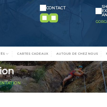
SH
CONTACT
EX
AN
GORGE
TÉS
CARTES CADEAUX
AUTOUR DE CHEZ NOUS
ion
ENTATION