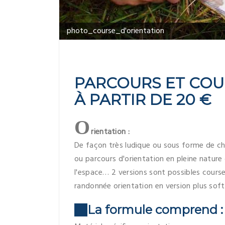
photo_course_d'orientation
PARCOURS ET COU
À PARTIR DE 20 €
O
rientation :
De façon très ludique ou sous forme de ch
ou parcours d'orientation en pleine nature
l'espace… 2 versions sont possibles course 
randonnée orientation en version plus soft
La formule comprend :