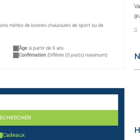
Va
gu
tions météo de bonnes chaussures de sport ou de
Âge :
à partir de 6 ans
Confirmation :
Différée (0 jour(s) maximum)
N
ECHERCHER
H
Cadeaux