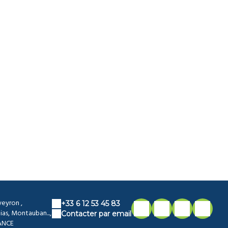
veyron ,
+33 6 12 53 45 83
ias, Montauban...,
Contacter par email
ANCE