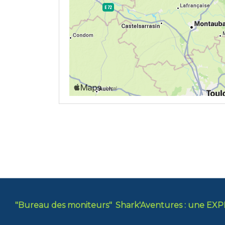
"Bureau des moniteurs"
Shark'Aventures : une EX