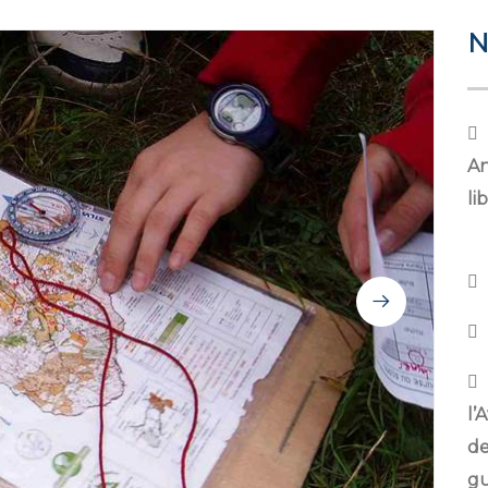
N
An
li
l’
de
gu