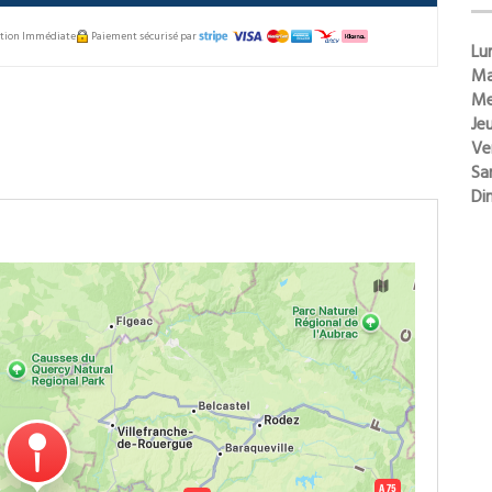
mation Immédiate
Paiement sécurisé par
Lun
Ma
Me
Jeu
Ve
Sa
Di