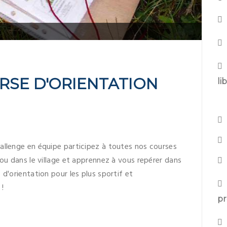
RSE D'ORIENTATION
li
allenge en équipe participez à toutes nos courses
 ou dans le village et apprennez à vous repérer dans
d'orientation pour les plus sportif et
 !
pr