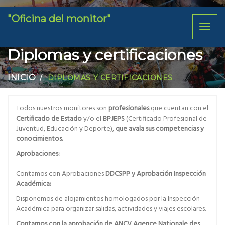
"Oficina del monitor"
Toggl
naviga
Diplomas y certificaciones
INICIO
DIPLOMAS Y CERTIFICACIONES
Todos nuestros monitores son
profesionales
que cuentan con el
Certificado de Estado
y/o el
BPJEPS
(Certificado Profesional de
Juventud, Educación y Deporte),
que avala sus competencias y
conocimientos.
Aprobaciones:
Contamos con Aprobaciones
DDCSPP
y Aprobación Inspección
Académica:
Disponemos de alojamientos homologados por la Inspección
Académica para organizar salidas, actividades y viajes escolares.
Contamos con la aprobación de ANCV Agence Nationale des