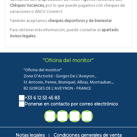
Chèques Vacances,
por lo que puede pagarnos con cheques de
vacaciones o ANCV Connect.
También aceptamos
cheques deportivos y de bienestar
Para obtener más información, puede consultar el
apartado
Avisos legales.
"Oficina del monitor"
"Oficina del monitor"
Zone D'Activité : Gorges De L'Aveyron ,
St Antonin, Penne, Bruniquel, Albias, Montauban...,
82 GORGES DE L'AVEYRON - FRANCE
+33 6 12 53 45 83
Ponerse en contacto por correo electrónico
|
Notas legales
Condiciones generales de venta