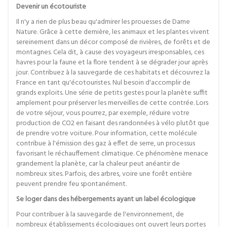
Devenir un écotouriste
Il n'y a rien de plus beau qu'admirer les prouesses de Dame
Nature. Grâce à cette dernière, les animaux et les plantes vivent
sereinement dans un décor composé de rivières, de forêts et de
montagnes. Cela dit, à cause des voyageurs irresponsables, ces
havres pour la faune et la flore tendent à se dégrader jour après
jour. Contribuez à la sauvegarde de ces habitats et découvrez la
France en tant qu'écotouristes. Nul besoin d'accomplir de
grands exploits. Une série de petits gestes pour la planète suffit
amplement pour préserver les merveilles de cette contrée. Lors
de votre séjour, vous pourrez, par exemple, réduire votre
production de CO2 en faisant des randonnées à vélo plutôt que
de prendre votre voiture. Pour information, cette molécule
contribue à l'émission des gaz à effet de serre, un processus
favorisant le réchauffement climatique. Ce phénomène menace
grandement la planète, car la chaleur peut anéantir de
nombreux sites. Parfois, des arbres, voire une forêt entière
peuvent prendre feu spontanément.
Se loger dans des hébergements ayant un label écologique
Pour contribuer à la sauvegarde de l'environnement, de
nombreux établissements écologiques ont ouvert leurs portes