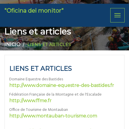
"Oficina del monitor"
Toggl
naviga
Liens et articles
INICIO
LIENS ET ARTICLES
LIENS ET ARTICLES
Domaine Equestre des Bastides
http://www.domaine-equestre-des-bastides.fr
Fédération Française de la Montagne et de l'Escalade
http://www.ffme.fr
Office de Tourisme de Montauban
http://www.montauban-tourisme.com