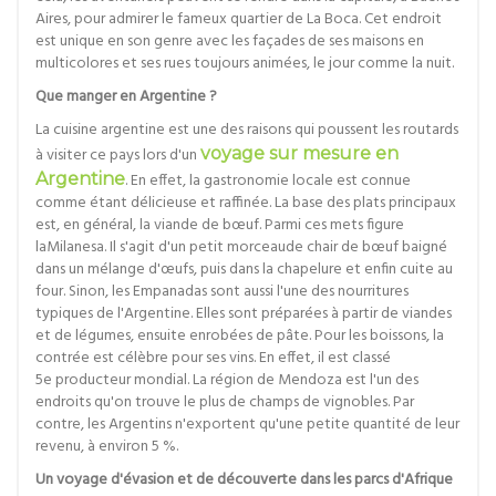
Aires, pour admirer le fameux quartier de La Boca. Cet endroit
est unique en son genre avec les façades de ses maisons en
multicolores et ses rues toujours animées, le jour comme la nuit.
Que manger en Argentine ?
La cuisine argentine est une des raisons qui poussent les routards
à visiter ce pays lors d'un
voyage sur mesure en
Argentine
. En effet, la gastronomie locale est connue
comme étant délicieuse et raffinée. La base des plats principaux
est, en général, la viande de bœuf. Parmi ces mets figure
laMilanesa. Il s'agit d'un petit morceaude chair de bœuf baigné
dans un mélange d'œufs, puis dans la chapelure et enfin cuite au
four. Sinon, les Empanadas sont aussi l'une des nourritures
typiques de l'Argentine. Elles sont préparées à partir de viandes
et de légumes, ensuite enrobées de pâte. Pour les boissons, la
contrée est célèbre pour ses vins. En effet, il est classé
5e producteur mondial. La région de Mendoza est l'un des
endroits qu'on trouve le plus de champs de vignobles. Par
contre, les Argentins n'exportent qu'une petite quantité de leur
revenu, à environ 5 %.
Un voyage d'évasion et de découverte dans les parcs d'Afrique