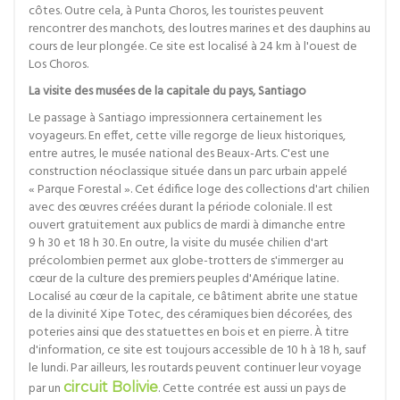
côtes. Outre cela, à Punta Choros, les touristes peuvent
rencontrer des manchots, des loutres marines et des dauphins au
cours de leur plongée. Ce site est localisé à 24 km à l'ouest de
Los Choros.
La visite des musées de la capitale du pays, Santiago
Le passage à Santiago impressionnera certainement les
voyageurs. En effet, cette ville regorge de lieux historiques,
entre autres, le musée national des Beaux-Arts. C'est une
construction néoclassique située dans un parc urbain appelé
« Parque Forestal ». Cet édifice loge des collections d'art chilien
avec des œuvres créées durant la période coloniale. Il est
ouvert gratuitement aux publics de mardi à dimanche entre
9 h 30 et 18 h 30. En outre, la visite du musée chilien d'art
précolombien permet aux globe-trotters de s'immerger au
cœur de la culture des premiers peuples d'Amérique latine.
Localisé au cœur de la capitale, ce bâtiment abrite une statue
de la divinité Xipe Totec, des céramiques bien décorées, des
poteries ainsi que des statuettes en bois et en pierre. À titre
d'information, ce site est toujours accessible de 10 h à 18 h, sauf
le lundi. Par ailleurs, les routards peuvent continuer leur voyage
par un
circuit Bolivie
. Cette contrée est aussi un pays de