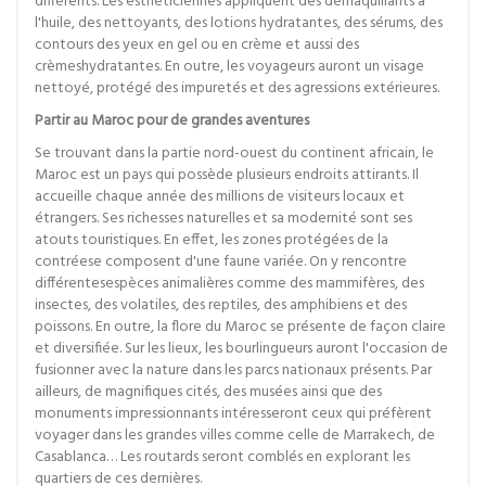
différents. Les esthéticiennes appliquent des démaquillants à
l'huile, des nettoyants, des lotions hydratantes, des sérums, des
contours des yeux en gel ou en crème et aussi des
crèmeshydratantes. En outre, les voyageurs auront un visage
nettoyé, protégé des impuretés et des agressions extérieures.
Partir au Maroc pour de grandes aventures
Se trouvant dans la partie nord-ouest du continent africain, le
Maroc est un pays qui possède plusieurs endroits attirants. Il
accueille chaque année des millions de visiteurs locaux et
étrangers. Ses richesses naturelles et sa modernité sont ses
atouts touristiques. En effet, les zones protégées de la
contréese composent d'une faune variée. On y rencontre
différentesespèces animalières comme des mammifères, des
insectes, des volatiles, des reptiles, des amphibiens et des
poissons. En outre, la flore du Maroc se présente de façon claire
et diversifiée. Sur les lieux, les bourlingueurs auront l'occasion de
fusionner avec la nature dans les parcs nationaux présents. Par
ailleurs, de magnifiques cités, des musées ainsi que des
monuments impressionnants intéresseront ceux qui préfèrent
voyager dans les grandes villes comme celle de Marrakech, de
Casablanca… Les routards seront comblés en explorant les
quartiers de ces dernières.