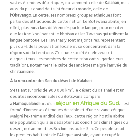
vastes étendues désertiques, notamment celle de
Kalahari
, mais
aussi du plus grand delta intérieur du monde, celle de
l'
Okavango
. En outre, ses nombreux groupes ethniques font
partie des attractions de cette nation. Le Botswana abrite, en
effet, plusieurs clans différenciés par leur langue, pour ne citer
que les Khoikhoi parlant le khoïsan et les Tswanas qui utilisent la
langue bantoue. Les Tswanas y sont majoritaires, représentant
plus du ¾ de la population locale et se concentrent dans la
région sud du territoire. C'est une société d'éleveurs et
d'agriculteurs. Les membres de cette tribu ont su garder leurs
traditions, notamment le culte des ancêtres malgré l'arrivée du
christianisme.
À la rencontre des San du désert de Kalahari
S'étalant sur près de 900 000 km², le désert du Kalahari est un
des sites incontournables du Botswana comparé
à
Namaqualand
lors d'un
séjour en Afrique du Sud
. Il est
formé d'immenses étendues de sable et d'une savane xérique.
Malgré l'extrême aridité des lieux, cette région hostile abrite
une population qui a su s'adapter aux conditions climatiques du
désert, notamment les Bochimans ou les San. Ce peuple serait
les premiers habitants de l'Afrique australe, ayant occupé le