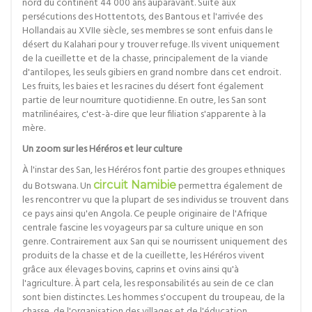
nord du continent 44 000 ans auparavant. Suite aux
persécutions des Hottentots, des Bantous et l'arrivée des
Hollandais au XVIIe siècle, ses membres se sont enfuis dans le
désert du Kalahari pour y trouver refuge. Ils vivent uniquement
de la cueillette et de la chasse, principalement de la viande
d'antilopes, les seuls gibiers en grand nombre dans cet endroit.
Les fruits, les baies et les racines du désert font également
partie de leur nourriture quotidienne. En outre, les San sont
matrilinéaires, c'est-à-dire que leur filiation s'apparente à la
mère.
Un zoom sur les Héréros et leur culture
À l'instar des San, les Héréros font partie des groupes ethniques
du Botswana. Un
circuit Namibie
permettra également de
les rencontrer vu que la plupart de ses individus se trouvent dans
ce pays ainsi qu'en Angola. Ce peuple originaire de l'Afrique
centrale fascine les voyageurs par sa culture unique en son
genre. Contrairement aux San qui se nourrissent uniquement des
produits de la chasse et de la cueillette, les Héréros vivent
grâce aux élevages bovins, caprins et ovins ainsi qu'à
l'agriculture. À part cela, les responsabilités au sein de ce clan
sont bien distinctes. Les hommes s'occupent du troupeau, de la
chasse, de l'organisation des villages et de l'éducation