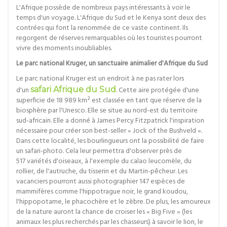
L'Afrique possède de nombreux pays intéressants à voir le
temps d'un voyage. L'Afrique du Sud et le Kenya sont deux des
contrées qui font la renommée de ce vaste continent. Ils
regorgent de réserves remarquables où les touristes pourront
vivre des moments inoubliables.
Le parc national Kruger, un sanctuaire animalier d'Afrique du Sud
Le parc national Kruger est un endroit à ne pas rater lors
d'un
safari Afrique du Sud
. Cette aire protégée d'une
superficie de 18 989 km² est classée en tant que réserve de la
biosphère par l'Unesco. Elle se situe au nord-est du territoire
sud-africain. Elle a donné à James Percy Fitzpatrick l'inspiration
nécessaire pour créer son best-seller « Jock of the Bushveld ».
Dans cette localité, les bourlingueurs ont la possibilité de faire
un safari-photo. Cela leur permettra d'observer près de
517 variétés d'oiseaux, à l'exemple du calao leucomèle, du
rollier, de l'autruche, du tisserin et du Martin-pêcheur. Les
vacanciers pourront aussi photographier 147 espèces de
mammifères comme l'hippotrague noir, le grand koudou,
l'hippopotame, le phacochère et le zèbre. De plus, les amoureux
de la nature auront la chance de croiser les « Big Five » (les
animaux les plus recherchés par les chasseurs) à savoir le lion, le