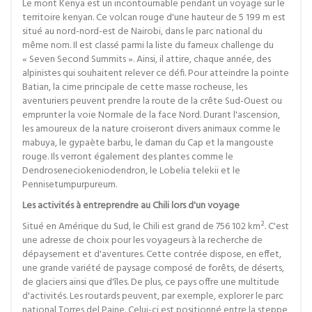
Le mont Kenya est un incontournable pendant un voyage sur le
territoire kenyan. Ce volcan rouge d'une hauteur de 5 199 m est
situé au nord-nord-est de Nairobi, dans le parc national du
même nom. Il est classé parmi la liste du fameux challenge du
« Seven Second Summits ». Ainsi, il attire, chaque année, des
alpinistes qui souhaitent relever ce défi. Pour atteindre la pointe
Batian, la cime principale de cette masse rocheuse, les
aventuriers peuvent prendre la route de la crête Sud-Ouest ou
emprunter la voie Normale de la face Nord. Durant l'ascension,
les amoureux de la nature croiseront divers animaux comme le
mabuya, le gypaète barbu, le daman du Cap et la mangouste
rouge. Ils verront également des plantes comme le
Dendroseneciokeniodendron, le Lobelia telekii et le
Pennisetumpurpureum.
Les activités à entreprendre au Chili lors d'un voyage
Situé en Amérique du Sud, le Chili est grand de 756 102 km². C'est
une adresse de choix pour les voyageurs à la recherche de
dépaysement et d'aventures. Cette contrée dispose, en effet,
une grande variété de paysage composé de forêts, de déserts,
de glaciers ainsi que d'îles. De plus, ce pays offre une multitude
d'activités. Les routards peuvent, par exemple, explorer le parc
national Torres del Paine. Celui-ci est positionné entre la steppe