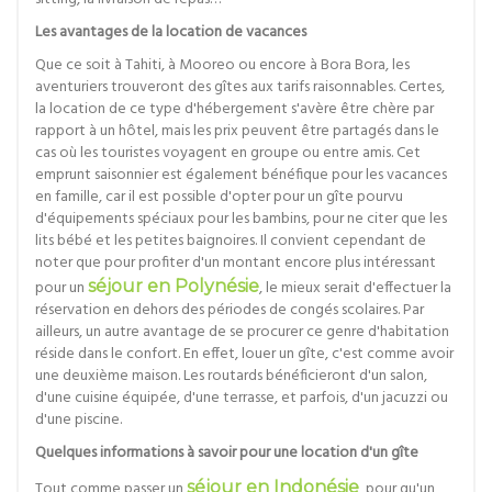
Les avantages de la location de vacances
Que ce soit à Tahiti, à Mooreo ou encore à Bora Bora, les
aventuriers trouveront des gîtes aux tarifs raisonnables. Certes,
la location de ce type d'hébergement s'avère être chère par
rapport à un hôtel, mais les prix peuvent être partagés dans le
cas où les touristes voyagent en groupe ou entre amis. Cet
emprunt saisonnier est également bénéfique pour les vacances
en famille, car il est possible d'opter pour un gîte pourvu
d'équipements spéciaux pour les bambins, pour ne citer que les
lits bébé et les petites baignoires. Il convient cependant de
noter que pour profiter d'un montant encore plus intéressant
pour un
séjour en Polynésie
, le mieux serait d'effectuer la
réservation en dehors des périodes de congés scolaires. Par
ailleurs, un autre avantage de se procurer ce genre d'habitation
réside dans le confort. En effet, louer un gîte, c'est comme avoir
une deuxième maison. Les routards bénéficieront d'un salon,
d'une cuisine équipée, d'une terrasse, et parfois, d'un jacuzzi ou
d'une piscine.
Quelques informations à savoir pour une location d'un gîte
Tout comme passer un
séjour en Indonésie
, pour qu'un