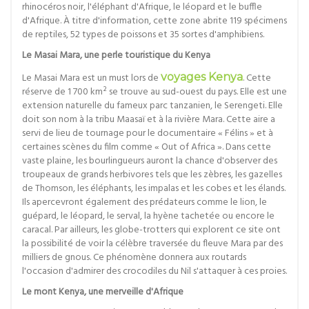
rhinocéros noir, l'éléphant d'Afrique, le léopard et le buffle
d'Afrique. À titre d'information, cette zone abrite 119 spécimens
de reptiles, 52 types de poissons et 35 sortes d'amphibiens.
Le Masai Mara, une perle touristique du Kenya
Le Masai Mara est un must lors de
voyages Kenya
. Cette
réserve de 1 700 km² se trouve au sud-ouest du pays. Elle est une
extension naturelle du fameux parc tanzanien, le Serengeti. Elle
doit son nom à la tribu Maasaï et à la rivière Mara. Cette aire a
servi de lieu de tournage pour le documentaire « Félins » et à
certaines scènes du film comme « Out of Africa ». Dans cette
vaste plaine, les bourlingueurs auront la chance d'observer des
troupeaux de grands herbivores tels que les zèbres, les gazelles
de Thomson, les éléphants, les impalas et les cobes et les élands.
Ils apercevront également des prédateurs comme le lion, le
guépard, le léopard, le serval, la hyène tachetée ou encore le
caracal. Par ailleurs, les globe-trotters qui explorent ce site ont
la possibilité de voir la célèbre traversée du fleuve Mara par des
milliers de gnous. Ce phénomène donnera aux routards
l'occasion d'admirer des crocodiles du Nil s'attaquer à ces proies.
Le mont Kenya, une merveille d'Afrique