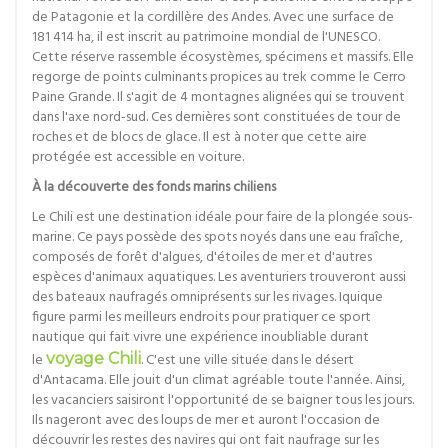
de Patagonie et la cordillère des Andes. Avec une surface de
181 414 ha, il est inscrit au patrimoine mondial de l'UNESCO.
Cette réserve rassemble écosystèmes, spécimens et massifs. Elle
regorge de points culminants propices au trek comme le Cerro
Paine Grande. Il s'agit de 4 montagnes alignées qui se trouvent
dans l'axe nord-sud. Ces dernières sont constituées de tour de
roches et de blocs de glace. Il est à noter que cette aire
protégée est accessible en voiture.
À la découverte des fonds marins chiliens
Le Chili est une destination idéale pour faire de la plongée sous-
marine. Ce pays possède des spots noyés dans une eau fraîche,
composés de forêt d'algues, d'étoiles de mer et d'autres
espèces d'animaux aquatiques. Les aventuriers trouveront aussi
des bateaux naufragés omniprésents sur les rivages. Iquique
figure parmi les meilleurs endroits pour pratiquer ce sport
nautique qui fait vivre une expérience inoubliable durant
le
voyage Chili
. C'est une ville située dans le désert
d'Antacama. Elle jouit d'un climat agréable toute l'année. Ainsi,
les vacanciers saisiront l'opportunité de se baigner tous les jours.
Ils nageront avec des loups de mer et auront l'occasion de
découvrir les restes des navires qui ont fait naufrage sur les