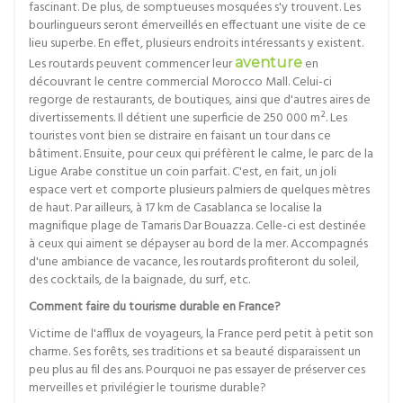
fascinant. De plus, de somptueuses mosquées s'y trouvent. Les
bourlingueurs seront émerveillés en effectuant une visite de ce
lieu superbe. En effet, plusieurs endroits intéressants y existent.
Les routards peuvent commencer leur
aventure
en
découvrant le centre commercial Morocco Mall. Celui-ci
regorge de restaurants, de boutiques, ainsi que d'autres aires de
divertissements. Il détient une superficie de 250 000 m². Les
touristes vont bien se distraire en faisant un tour dans ce
bâtiment. Ensuite, pour ceux qui préfèrent le calme, le parc de la
Ligue Arabe constitue un coin parfait. C'est, en fait, un joli
espace vert et comporte plusieurs palmiers de quelques mètres
de haut. Par ailleurs, à 17 km de Casablanca se localise la
magnifique plage de Tamaris Dar Bouazza. Celle-ci est destinée
à ceux qui aiment se dépayser au bord de la mer. Accompagnés
d'une ambiance de vacance, les routards profiteront du soleil,
des cocktails, de la baignade, du surf, etc.
Comment faire du tourisme durable en France?
Victime de l'afflux de voyageurs, la France perd petit à petit son
charme. Ses forêts, ses traditions et sa beauté disparaissent un
peu plus au fil des ans. Pourquoi ne pas essayer de préserver ces
merveilles et privilégier le tourisme durable?