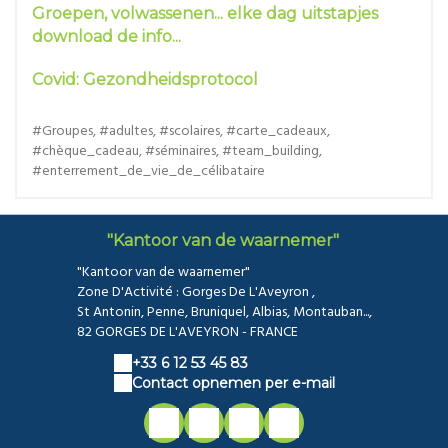
Groepen, volwassenen... elke dag uitstapjes
download de info...
Covid: Gezondheidsprotocol
#Groupes, #adultes, #scolaires, #carte_cadeaux,
#chèque_cadeau, #séminaires, #team_building,
#enterrement_de_vie_de_célibataire
"Kantoor van de waarnemer"
"Kantoor van de waarnemer"
Zone D'Activité : Gorges De L'Aveyron ,
St Antonin, Penne, Bruniquel, Albias, Montauban...,
82 GORGES DE L'AVEYRON - FRANCE
+33 6 12 53 45 83
Contact opnemen per e-mail