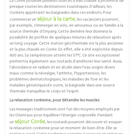
La Corée possède plusieurs sources d'eau chaude à proximité de
presque toutes les destinations touristiques. D'ailleurs, les
Coréens apprécient les baignades dans ces endroits. Pour
commencer un
séjour à la carte
, les vacanciers pourront,
par exemple, s'immerger en solo, en amoureux ou en famille à la
source thermale d'Onyang. Cette dernière leur donnera la
possibilité de profiter de quelques minutes de relaxation après
un long voyage. Cette station géothermale est la plus ancienne
et la plus chaude en Corée. En effet, elle a été exploitée depuis
600 ans. Sa température atteint les 57°C. Ce site exceptionnel
permettra également aux routards d'améliorer leur santé. Aussi,
l'abondance en radium et en alcalin dans l'eau soigne divers
maux comme la névralgie, l'arthrite, l'hypertension, les
problèmes dermatologiques, les maladies de foie et les
maladies gériatriques.En outre, la baignade dans une source
thermale tranquillise le corps et l'esprit.
La relaxation coréenne, pour détendre les muscles
Les massages traditionnels sont l'un des moyens employés par
les Orientaux pour équilibrer l'énergie corporelle. Pendant
un
séjour Corée
, les routards pourront découvrir et essayer
la relaxation coréenne pour un moment de bien-être. Elle se