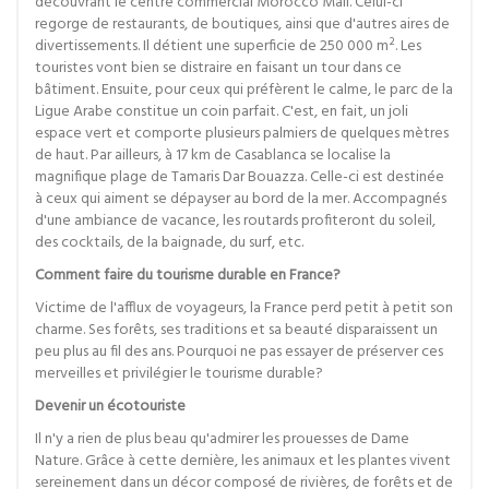
découvrant le centre commercial Morocco Mall. Celui-ci
regorge de restaurants, de boutiques, ainsi que d'autres aires de
divertissements. Il détient une superficie de 250 000 m². Les
touristes vont bien se distraire en faisant un tour dans ce
bâtiment. Ensuite, pour ceux qui préfèrent le calme, le parc de la
Ligue Arabe constitue un coin parfait. C'est, en fait, un joli
espace vert et comporte plusieurs palmiers de quelques mètres
de haut. Par ailleurs, à 17 km de Casablanca se localise la
magnifique plage de Tamaris Dar Bouazza. Celle-ci est destinée
à ceux qui aiment se dépayser au bord de la mer. Accompagnés
d'une ambiance de vacance, les routards profiteront du soleil,
des cocktails, de la baignade, du surf, etc.
Comment faire du tourisme durable en France?
Victime de l'afflux de voyageurs, la France perd petit à petit son
charme. Ses forêts, ses traditions et sa beauté disparaissent un
peu plus au fil des ans. Pourquoi ne pas essayer de préserver ces
merveilles et privilégier le tourisme durable?
Devenir un écotouriste
Il n'y a rien de plus beau qu'admirer les prouesses de Dame
Nature. Grâce à cette dernière, les animaux et les plantes vivent
sereinement dans un décor composé de rivières, de forêts et de