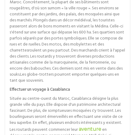
Maroc. Concrètement, la plupart de ses bâtiments sont
rougeâtres, d'où son surnom « la ville rouge ». Ses environs se
constituent par des jardins, des palais, des mosquées ainsi que
des marchés. Plongés dans un décor médiéval, les touristes
passeront alors de bons moments en visitant la Médina. Celle-ci
s'étend sur une surface qui dépasse les 600 ha. Ses quartiers sont
parfois séparés par des portes symboliques. Elle se compose de
rues et de ruelles. Des motos, des mobylettes et des
charrettesroulent un peu partout. Des marchands crient à l'appel
des clients. Les routards y trouveront diverses productions
artisanales comme de la maroquinerie, de la ferronnerie, ou
encore des babouches. Ces derniers sont mis en vente dans des
souks.Les globe-trotters pourront emporter quelques-uns en
tant que souvenirs.
Effectuer un voyage à Casablanca
Située au centre-ouest du Maroc, Casablanca désigne la plus
grande ville du pays. Elle dispose d'un patrimoine architectural
fascinant. De plus, de somptueuses mosquées s'y trouvent. Les
bourlingueurs seront émerveillés en effectuant une visite de ce
lieu superbe. En effet, plusieurs endroits intéressants y existent.
Les routards peuvent commencer leur
aventure
en