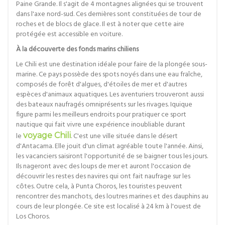
Paine Grande. Il s'agit de 4 montagnes alignées qui se trouvent
dans l'axe nord-sud. Ces dernières sont constituées de tour de
roches et de blocs de glace. Il est à noter que cette aire
protégée est accessible en voiture.
À la découverte des fonds marins chiliens
Le Chili est une destination idéale pour faire de la plongée sous-
marine. Ce pays possède des spots noyés dans une eau fraîche,
composés de forêt d'algues, d'étoiles de mer et d'autres
espèces d'animaux aquatiques. Les aventuriers trouveront aussi
des bateaux naufragés omniprésents sur les rivages. Iquique
figure parmi les meilleurs endroits pour pratiquer ce sport
nautique qui fait vivre une expérience inoubliable durant
le
voyage Chili
. C'est une ville située dans le désert
d'Antacama. Elle jouit d'un climat agréable toute l'année. Ainsi,
les vacanciers saisiront l'opportunité de se baigner tous les jours.
Ils nageront avec des loups de mer et auront l'occasion de
découvrir les restes des navires qui ont fait naufrage sur les
côtes. Outre cela, à Punta Choros, les touristes peuvent
rencontrer des manchots, des loutres marines et des dauphins au
cours de leur plongée. Ce site est localisé à 24 km à l'ouest de
Los Choros.