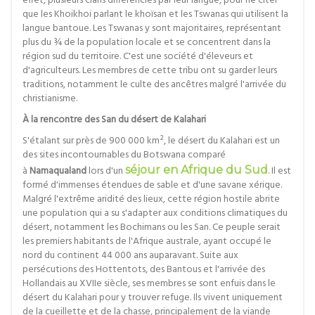
effet, plusieurs clans différenciés par leur langue, pour ne citer
que les Khoikhoi parlant le khoïsan et les Tswanas qui utilisent la
langue bantoue. Les Tswanas y sont majoritaires, représentant
plus du ¾ de la population locale et se concentrent dans la
région sud du territoire. C'est une société d'éleveurs et
d'agriculteurs. Les membres de cette tribu ont su garder leurs
traditions, notamment le culte des ancêtres malgré l'arrivée du
christianisme.
À la rencontre des San du désert de Kalahari
S'étalant sur près de 900 000 km², le désert du Kalahari est un
des sites incontournables du Botswana comparé
à
Namaqualand
lors d'un
séjour en Afrique du Sud
. Il est
formé d'immenses étendues de sable et d'une savane xérique.
Malgré l'extrême aridité des lieux, cette région hostile abrite
une population qui a su s'adapter aux conditions climatiques du
désert, notamment les Bochimans ou les San. Ce peuple serait
les premiers habitants de l'Afrique australe, ayant occupé le
nord du continent 44 000 ans auparavant. Suite aux
persécutions des Hottentots, des Bantous et l'arrivée des
Hollandais au XVIIe siècle, ses membres se sont enfuis dans le
désert du Kalahari pour y trouver refuge. Ils vivent uniquement
de la cueillette et de la chasse, principalement de la viande