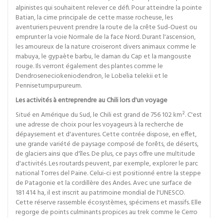
alpinistes qui souhaitent relever ce défi. Pour atteindre la pointe
Batian, la cime principale de cette masse rocheuse, les
aventuriers peuvent prendre la route de la crête Sud-Ouest ou
emprunter la voie Normale de la face Nord. Durant l'ascension,
les amoureux de la nature croiseront divers animaux comme le
mabuya, le gypaète barbu, le daman du Cap et la mangouste
rouge. Ils verront également des plantes comme le
Dendroseneciokeniodendron, le Lobelia telekii et le
Pennisetumpurpureum.
Les activités à entreprendre au Chili lors d'un voyage
Situé en Amérique du Sud, le Chili est grand de 756 102 km². C'est
une adresse de choix pour les voyageurs à la recherche de
dépaysement et d'aventures. Cette contrée dispose, en effet,
une grande variété de paysage composé de forêts, de déserts,
de glaciers ainsi que d'îles. De plus, ce pays offre une multitude
d'activités. Les routards peuvent, par exemple, explorer le parc
national Torres del Paine. Celui-ci est positionné entre la steppe
de Patagonie et la cordillère des Andes. Avec une surface de
181 414 ha, il est inscrit au patrimoine mondial de l'UNESCO.
Cette réserve rassemble écosystèmes, spécimens et massifs. Elle
regorge de points culminants propices au trek comme le Cerro