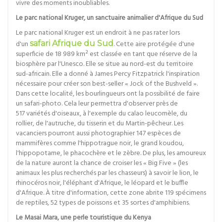
vivre des moments inoubliables.
Le parc national Kruger, un sanctuaire animalier d'Afrique du Sud
Le parc national Kruger est un endroit à ne pas rater lors
d'un
safari Afrique du Sud
. Cette aire protégée d'une
superficie de 18 989 km² est classée en tant que réserve de la
biosphère par l'Unesco. Elle se situe au nord-est du territoire
sud-africain. Elle a donné à James Percy Fitzpatrick l'inspiration
nécessaire pour créer son best-seller « Jock of the Bushveld ».
Dans cette localité, les bourlingueurs ont la possibilité de faire
un safari-photo. Cela leur permettra d'observer près de
517 variétés d'oiseaux, à l'exemple du calao leucomèle, du
rollier, de l'autruche, du tisserin et du Martin-pêcheur. Les
vacanciers pourront aussi photographier 147 espèces de
mammifères comme l'hippotrague noir, le grand koudou,
l'hippopotame, le phacochère et le zèbre. De plus, les amoureux
de la nature auront la chance de croiser les « Big Five » (les
animaux les plus recherchés par les chasseurs) à savoir le lion, le
rhinocéros noir, l'éléphant d'Afrique, le léopard et le buffle
d'Afrique. À titre d'information, cette zone abrite 119 spécimens
de reptiles, 52 types de poissons et 35 sortes d'amphibiens.
Le Masai Mara, une perle touristique du Kenya