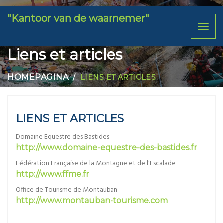
"Kantoor van de waarnemer"
Toggl
naviga
Liens et articles
HOMEPAGINA
LIENS ET ARTICLES
LIENS ET ARTICLES
Domaine Equestre des Bastides
http://www.domaine-equestre-des-bastides.fr
Fédération Française de la Montagne et de l'Escalade
http://www.ffme.fr
Office de Tourisme de Montauban
http://www.montauban-tourisme.com