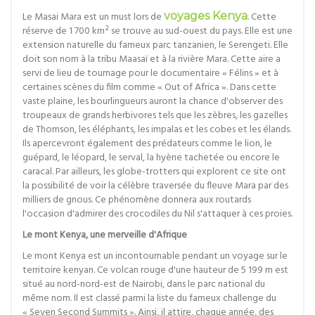
Le Masai Mara est un must lors de
voyages Kenya
. Cette
réserve de 1 700 km² se trouve au sud-ouest du pays. Elle est une
extension naturelle du fameux parc tanzanien, le Serengeti. Elle
doit son nom à la tribu Maasaï et à la rivière Mara. Cette aire a
servi de lieu de tournage pour le documentaire « Félins » et à
certaines scènes du film comme « Out of Africa ». Dans cette
vaste plaine, les bourlingueurs auront la chance d'observer des
troupeaux de grands herbivores tels que les zèbres, les gazelles
de Thomson, les éléphants, les impalas et les cobes et les élands.
Ils apercevront également des prédateurs comme le lion, le
guépard, le léopard, le serval, la hyène tachetée ou encore le
caracal. Par ailleurs, les globe-trotters qui explorent ce site ont
la possibilité de voir la célèbre traversée du fleuve Mara par des
milliers de gnous. Ce phénomène donnera aux routards
l'occasion d'admirer des crocodiles du Nil s'attaquer à ces proies.
Le mont Kenya, une merveille d'Afrique
Le mont Kenya est un incontournable pendant un voyage sur le
territoire kenyan. Ce volcan rouge d'une hauteur de 5 199 m est
situé au nord-nord-est de Nairobi, dans le parc national du
même nom. Il est classé parmi la liste du fameux challenge du
« Seven Second Summits ». Ainsi, il attire, chaque année, des