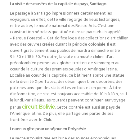
La visite des musées de la capitale du pays, Santiago
Le passage à Santiago impressionnera certainement les
voyageurs. En effet, cette ville regorge de lieux historiques,
entre autres, le musée national des Beaux-Arts. C'est une
construction néoclassique située dans un parc urbain appelé
« Parque Forestal ». Cet édifice loge des collections d'art chilien
avec des œuvres créées durant la période coloniale. Il est
ouvert gratuitement aux publics de mardi à dimanche entre
9 h 30 et 18 h 30. En outre, la visite du musée chilien d'art
précolombien permet aux globe-trotters de s'immerger au
cœur de la culture des premiers peuples d'Amérique latine.
Localisé au cœur de la capitale, ce bâtiment abrite une statue
de la divinité Xipe Totec, des céramiques bien décorées, des
poteries ainsi que des statuettes en bois et en pierre. À titre
d'information, ce site est toujours accessible de 10 h à 18 h, sauf
le lundi. Par ailleurs, les routards peuvent continuer leur voyage
par un
circuit Bolivie
. Cette contrée est aussi un pays de
l'Amérique latine. De plus, elle partage une partie de ses
frontières avec le Chili.
Louer un gîte pour un séjour en Polynésie
Le secteur touristique est l'une des sources économiques