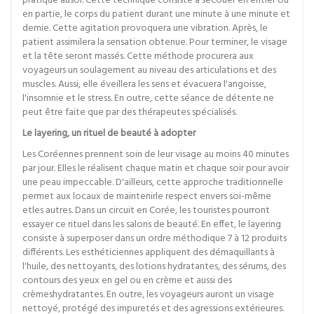
pratique ausol. Cette technique consiste à secouer en entier ou
en partie, le corps du patient durant une minute à une minute et
demie. Cette agitation provoquera une vibration. Après, le
patient assimilera la sensation obtenue. Pour terminer, le visage
et la tête seront massés. Cette méthode procurera aux
voyageurs un soulagement au niveau des articulations et des
muscles. Aussi, elle éveillera les sens et évacuera l'angoisse,
l'insomnie et le stress. En outre, cette séance de détente ne
peut être faite que par des thérapeutes spécialisés.
Le layering, un rituel de beauté à adopter
Les Coréennes prennent soin de leur visage au moins 40 minutes
par jour. Elles le réalisent chaque matin et chaque soir pour avoir
une peau impeccable. D'ailleurs, cette approche traditionnelle
permet aux locaux de maintenirle respect envers soi-même
etles autres. Dans un circuit en Corée, les touristes pourront
essayer ce rituel dans les salons de beauté. En effet, le layering
consiste à superposer dans un ordre méthodique 7 à 12 produits
différents. Les esthéticiennes appliquent des démaquillants à
l'huile, des nettoyants, des lotions hydratantes, des sérums, des
contours des yeux en gel ou en crème et aussi des
crèmeshydratantes. En outre, les voyageurs auront un visage
nettoyé, protégé des impuretés et des agressions extérieures.