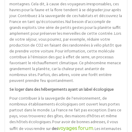
montagnes. Cela dit, à cause des voyageurs irresponsables, ces
havres pour la faune et la flore tendent à se dégrader jour après
jour. Contribuez à la sauvegarde de ces habitats et découvrez la
France en tant qu'écotouristes. Nul besoin d'accomplir de
grands exploits. Une série de petits gestes pour la planète suffit
amplement pour préserver les merveilles de cette contrée. Lors
de votre séjour, vous pourrez, par exemple, réduire votre
production de CO2 en faisant des randonnées à vélo plutôt que
de prendre votre voiture. Pour information, cette molécule
contribue à l'émission des gaz à effet de serre, un processus
favorisant le réchauffement climatique. Ce phénomène menace
grandement la planète, car la chaleur peut anéantir de
nombreux sites. Parfois, des arbres, voire une forêt entière
peuvent prendre feu spontanément.
Se loger dans des hébergements ayant un label écologique
Pour contribuer à la sauvegarde de l'environnement, de
nombreux établissements écologiques ont ouvert leurs portes
partout dans le monde. La France ne fait pas exception. Dans ce
pays, vous trouverez des gîtes, des maisons d'hôtes et même
des hôtels écologiques. Pour avoir de bonnes adresses, il vous
suffit de vous rendre sur
des
voyages forum
. Les internautes