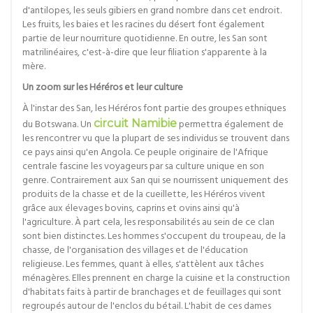
d'antilopes, les seuls gibiers en grand nombre dans cet endroit.
Les fruits, les baies et les racines du désert font également
partie de leur nourriture quotidienne. En outre, les San sont
matrilinéaires, c'est-à-dire que leur filiation s'apparente à la
mère.
Un zoom sur les Héréros et leur culture
À l'instar des San, les Héréros font partie des groupes ethniques
du Botswana. Un
circuit Namibie
permettra également de
les rencontrer vu que la plupart de ses individus se trouvent dans
ce pays ainsi qu'en Angola. Ce peuple originaire de l'Afrique
centrale fascine les voyageurs par sa culture unique en son
genre. Contrairement aux San qui se nourrissent uniquement des
produits de la chasse et de la cueillette, les Héréros vivent
grâce aux élevages bovins, caprins et ovins ainsi qu'à
l'agriculture. À part cela, les responsabilités au sein de ce clan
sont bien distinctes. Les hommes s'occupent du troupeau, de la
chasse, de l'organisation des villages et de l'éducation
religieuse. Les femmes, quant à elles, s'attèlent aux tâches
ménagères. Elles prennent en charge la cuisine et la construction
d'habitats faits à partir de branchages et de feuillages qui sont
regroupés autour de l'enclos du bétail. L'habit de ces dames