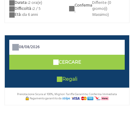
Differite (0
Durata :
2 ora(e)
Conferma
giorno(i)
Difficoltà :
2 / 5
:
Massimo)
Età :
da 6 anni
CERCARE
Regali
Prenotazione Sicura al 100%, Migliori Tariffe Garantite, Conferma Immediata
Pagamento garantito da