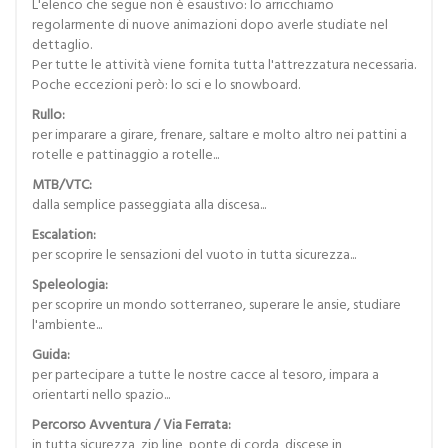
L'elenco che segue non è esaustivo: lo arricchiamo
regolarmente di nuove animazioni dopo averle studiate nel
dettaglio.
Per tutte le attività viene fornita tutta l'attrezzatura necessaria.
Poche eccezioni però: lo sci e lo snowboard.
Rullo:
per imparare a girare, frenare, saltare e molto altro nei pattini a
rotelle e pattinaggio a rotelle...
MTB/VTC:
dalla semplice passeggiata alla discesa...
Escalation:
per scoprire le sensazioni del vuoto in tutta sicurezza...
Speleologia:
per scoprire un mondo sotterraneo, superare le ansie, studiare
l'ambiente...
Guida:
per partecipare a tutte le nostre cacce al tesoro, impara a
orientarti nello spazio...
Percorso Avventura / Via Ferrata:
in tutta sicurezza, zip line, ponte di corda, discese in