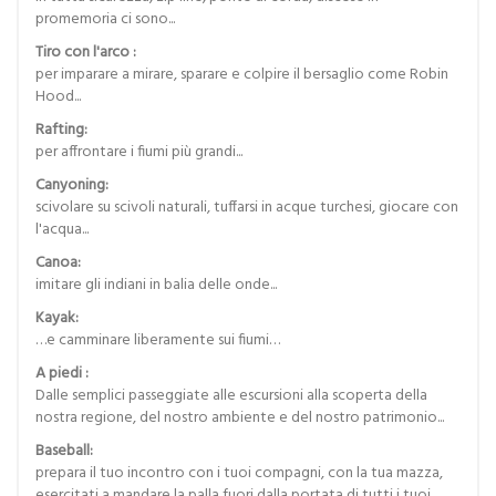
promemoria ci sono...
Tiro con l'arco :
per imparare a mirare, sparare e colpire il bersaglio come Robin
Hood...
Rafting:
per affrontare i fiumi più grandi...
Canyoning:
scivolare su scivoli naturali, tuffarsi in acque turchesi, giocare con
l'acqua...
Canoa:
imitare gli indiani in balia delle onde...
Kayak:
…e camminare liberamente sui fiumi…
A piedi :
Dalle semplici passeggiate alle escursioni alla scoperta della
nostra regione, del nostro ambiente e del nostro patrimonio...
Baseball:
prepara il tuo incontro con i tuoi compagni, con la tua mazza,
esercitati a mandare la palla fuori dalla portata di tutti i tuoi