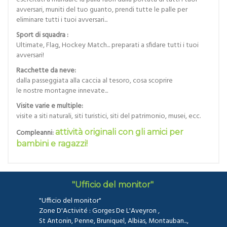
avversari, muniti del tuo guanto, prendi tutte le palle per
eliminare tutti i tuoi avversari...
Sport di squadra :
Ultimate, Flag, Hockey Match... preparati a sfidare tutti i tuoi
avversari!
Racchette da neve:
dalla passeggiata alla caccia al tesoro, cosa scoprire
le nostre montagne innevate...
Visite varie e multiple:
visite a siti naturali, siti turistici, siti del patrimonio, musei, ecc.
Compleanni:
attività originali con gli amici per
bambini e ragazzi!
"Ufficio del monitor"
"Ufficio del monitor"
Zone D'Activité : Gorges De L'Aveyron ,
St Antonin, Penne, Bruniquel, Albias, Montauban...,