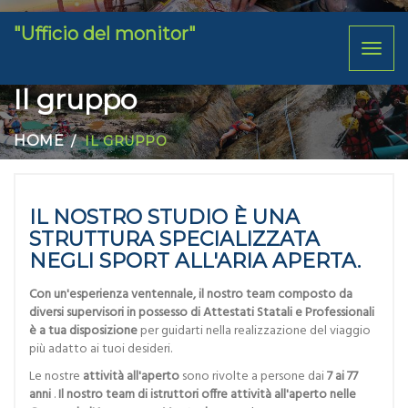
"Ufficio del monitor"
Toggl
naviga
Il gruppo
HOME
IL GRUPPO
IL NOSTRO STUDIO È UNA
STRUTTURA SPECIALIZZATA
NEGLI SPORT ALL'ARIA APERTA.
Con un'esperienza ventennale, il nostro team composto da
diversi supervisori in possesso di Attestati Statali e Professionali
è a tua disposizione
per guidarti nella realizzazione del viaggio
più adatto ai tuoi desideri.
Le nostre
attività all'aperto
sono rivolte a persone dai
7 ai 77
anni
.
Il nostro team di istruttori offre attività all'aperto nelle