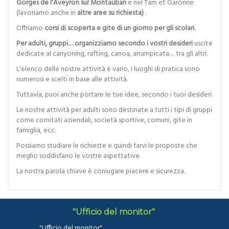
Gorges de l'Aveyron sur Montauban
e nel Tarn et Garonne
(lavoriamo anche in
altre aree su richiesta)
.
Offriamo
corsi di scoperta e gite di un giorno per gli scolari.
Per adulti, gruppi… organizziamo secondo i vostri desideri
uscite
dedicate al canyoning, rafting, canoa, arrampicata… tra gli altri.
L'elenco delle nostre attività è vario, i luoghi di pratica sono
numerosi e scelti in base alle attività.
Tuttavia, puoi anche portare le tue idee, secondo i tuoi desideri.
Le nostre attività per adulti sono destinate a tutti i tipi di gruppi
come comitati aziendali, società sportive, comuni, gite in
famiglia, ecc.
Possiamo studiare le richieste e quindi farvi le proposte che
meglio soddisfano le vostre aspettative.
La nostra parola chiave è coniugare piacere e sicurezza.
"Ufficio del monitor"
"Ufficio del monitor"