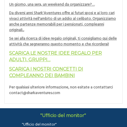
Un giorno, una sera, un weekend da organizzare?…
Da diversi anni Shark'Aventures offre ai futuri sposi e ai loro cari
vivaci attività nell'ambito di un addio al celibato. Organizziamo
anche partenze memorabili per i pensionati, compleanni
originali...
Se sei alla ricerca di idee regalo originali, ti consigliamo qui delle
attività che segneranno questo momento e che ricorderai!
SCARICA LE NOSTRE IDEE REGALO PER
ADULTI, GRUPPI…
SCARICA I NOSTRI CONCETTI DI
COMPLEANNO DEI BAMBINI
Per qualsiasi ulteriore informazione, non esitate a contattarci
contact@sharkaventures.com
"Ufficio del monitor"
"Ufficio del monitor"