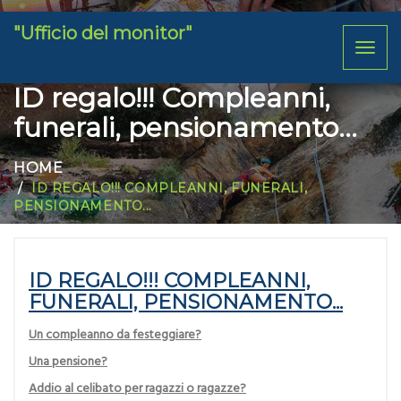
"Ufficio del monitor"
Toggl
naviga
ID regalo!!! Compleanni,
funerali, pensionamento...
HOME
ID REGALO!!! COMPLEANNI, FUNERALI,
PENSIONAMENTO...
ID REGALO!!! COMPLEANNI,
FUNERALI, PENSIONAMENTO...
Un compleanno da festeggiare?
Una pensione?
Addio al celibato per ragazzi o ragazze?